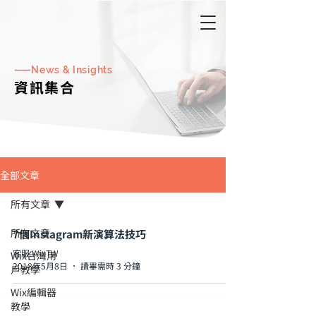
——
​
News & Insights
資訊集合
全部文章
所有文章
所有文章
7個Instagram新演算法技巧
客服 WixTW
Wix台灣用
2018年5月8日
讀畢需時 3 分鐘
戶教學
Wix編輯器
教學