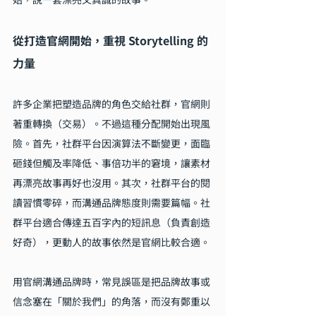
從打造官網開始，重視 Storytelling 的
力量
許多企業把塑造品牌的角色交給社群，官網則
著重轉換（交易）。不過這種分配開始出現風
險。首先，社群平台因演算法不斷變更，面臨
砸錢但觸及率降低、事倍功半的窘境，讓素材
再漂亮故事再好也沒用。其次，社群平台的閱
讀習慣零碎，而溝通品牌態度則需要篇幅。社
群平台適合傳達五百字內的短訊息（負責創造
好奇），更動人的故事依然是官網比較合適。
用官網溝通品牌時，常見誤區是把品牌故事或
信念塞在「關於我們」的角落，而沒有鄭重以