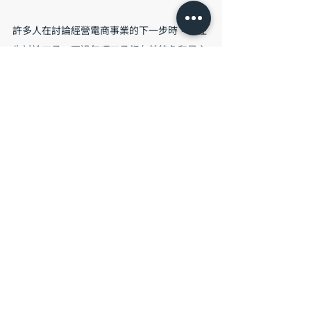
許多人在討論經營電商事業的下一步時，往往
先討論工具。不過每項工具都有其特色和最主
要要解決的問題，追根究底，了解自己的事業
處在哪個階段，才能幫助你做出正確的選擇。
結語
在現今資訊爆炸的時代，消費者每天都受到無
數的情報轟炸。記憶非常短暫。市場永遠會有
比你更便宜的品牌，或是更願意砸錢研發獨特
規格的品牌。因此，從用戶接觸到品牌的首個
接點瞬間起，我們就該盡循循善誘之責，讓每
個頁面切換時的體驗，都給予顧客「愛上品
牌」的理由，才能讓所有的成交都發生在最好
的價格，培植忠誠追隨者並讓他們帶來新用