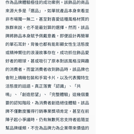
作為品牌體驗極佳的成功案例。該飾品的商品
來源大多是「選品」，如單就產品本身來看並
非市場獨一無二，甚至對喜愛這種風格材質的
族群來說，也不是最划算的選擇。然而，該品
牌將飾品本身賦予佩戴意義，即便設計再簡單
的單石耳針，背後也都有能彰顯女性生活態度
或精神嚮往的浪漫故事存在，成功抓住飾品愛
好者的眼球，甚或吸引了原本對該風格沒興趣
的消費者。而當消費者收到飾品時，該品牌也
會附上精緻包裝和手寫卡片，以及代表獨特生
活態度的話語。真正落實「認識」、「共
鳴」、「創造慾望」、「完整體驗」這幾個重
要的認知階段，為消費者創造絕佳體驗。該品
牌不僅數度獲得行銷專業獎項肯定，甚至在前
陣子起小爭議時，仍有無數死忠支持者追隨並
幫品牌緩頰，不啻為品牌力為企業帶來價值的