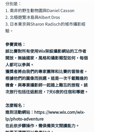
分別是：
1. 南非的野生動物園與Daniel Casson
2. 北極遊覽冰島與Albert Dros
3. 日本東京與Sharon Radisch的城市攝影經
驗。
參賽資格：
該比賽對所有使用Wix架設攝影網站的工作者
開放，無論國家，風格和攝影類型如何，每個
人都可以參與。
獲獎者將由我們的專家團隊和比賽的冒險者，
根據他們的圖像而挑選。這是一次千載難逢的
機會，與專業攝影師一起踏上難忘的旅程，該
次旅行包括往返航班，7天6夜的住宿和導遊。
怎麼報名：
進到活動網站：https://www.wix.com/wix-
lp/photo-adventure
在此依步驟操作，需俱備英文閱讀能力。