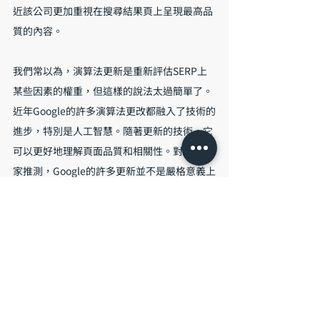
近該公司更加重視在搜尋結果頁上呈現最高品
質的內容。
我們常以為，演算法更新是重新評估SERP上
某些因素的權重，但這樣的說法太過簡單了。
近年Google的許多演算法更改都融入了技術的
進步，特別是人工智慧。隨著更新的技術，它
可以更好地理解頁面品質和相關性。對此，專
家推測，Google的許多更新並不是嚴格意義上
的演算法更改，而其實是機器學習的重新校準
和測試，而這些是Google永遠不會對外透露的
真實性。