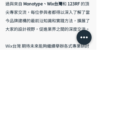
過與來自 
Monotype、Wix台灣
和 
123RF
 的頂
尖專家交流，每位參與者都得以深入了解了當
今品牌建構的最前沿知識和實踐方法，擴展了
大家的設計視野，促進業界之間的深度交流。
Wix台灣 期待未來能夠繼續舉辦各式專業研討
活動，不只為台灣，也為和全球的設計、行銷
社群帶來更多啟發。如果您錯過了此研討活
動，也請密切關注未來更多精彩的品牌設計和
數位創新活動，我們期待在未來的課程、講座
中與您相見！