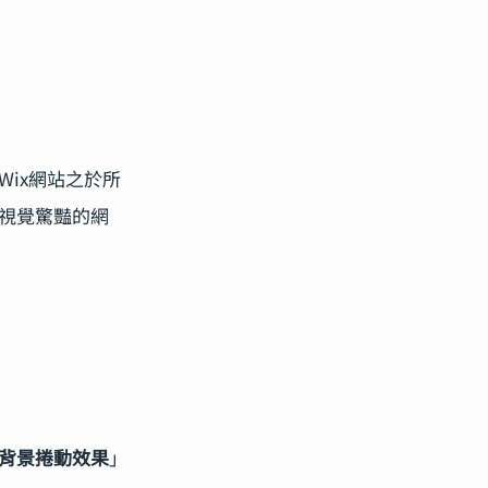
ix網站之於所
視覺驚豔的網
背景捲動效果
」