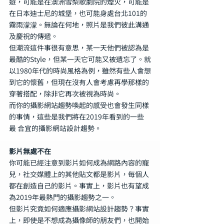
遊，可能是在澳洲雪梨歌劇院的煙火，可能是
在日本迪士尼的城堡，也可能身處台北101的
霧雨濛濛。無論在何地，照片是我們彼此溝通
及慶祝的傳遞。
但潮流這件事很有意思，某一天他們被認為是
最酷的Style，但某一天它可能又被遺忘了。就
以1980年代的時尚風格為例，雖然有些人會想
到它的懷舊，但現在沒有人會考慮再學那樣的
穿著搭配，除非它再次被視為時尚。
而你的攝影網站趨勢喚起的感受也會發生同樣
的事情，這些是我們將在2019年看到的一些
最 合宜的攝影網站設計趨勢。
影片無處不在
你可能已經注意到影片如何成為網路內容的寵
兒，社交媒體上的其他貼文都是影片，每個人
都在創造自己的影片。事實上，影片也有望成
為2019年最熱門的攝影趨勢之一。
但影片究竟如何適應攝影網站設計趨勢？事實
上，即使是不想成為攝像師的朋友們，也開始