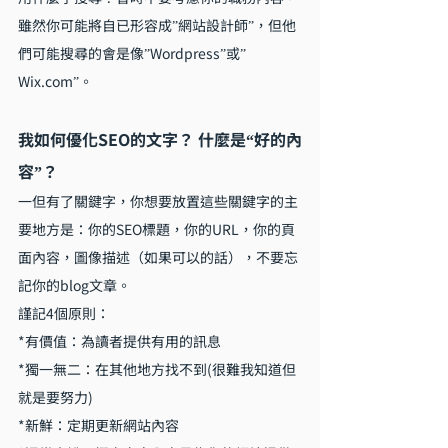
雖然你可能將自已形容成”網站設計師”，但他
們可能搜尋的會是像”Wordpress”或”
Wix.com”。
我如何優化SEO的文字？ 什麼是“好的內
容”？
一但有了關鍵字，你想要放置這些關鍵字的主
要地方是：你的SEO標題，你的URL，你的頁
面內容，圖像描述（如果可以的話），不要忘
記你的blog文章。
謹記4個原則：
*有價值：為讀者提供有用的訊息
*獨一無二：在其他地方找不到(很難我知道但
就是要努力)
*新鮮：定期更新網站內容