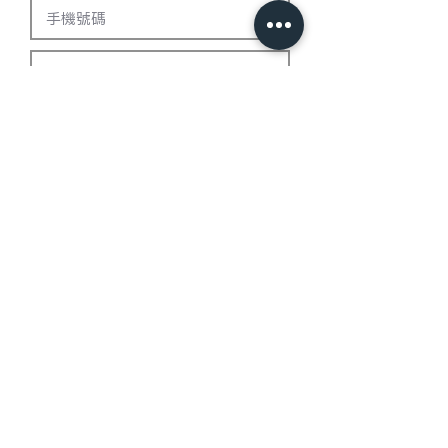
我已確認閱讀法律聲明&用戶
權益，理解並同意購買
前往付款
錯誤訊息