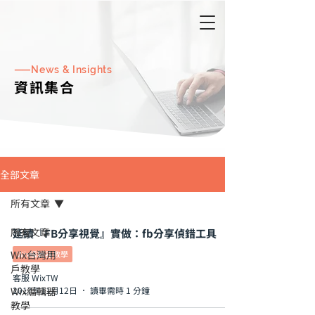
——
​
News & Insights
資訊集合
全部文章
所有文章
所有文章
延續『FB分享視覺』實做：fb分享偵錯工具
Wix台灣用
Wix編輯器教學
戶教學
客服 WixTW
Wix編輯器
2017年11月12日
讀畢需時 1 分鐘
教學