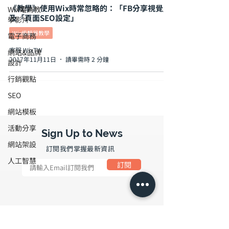
《教學》使用Wix時常忽略的：「FB分享視覺」
Wix電商教
及「頁面SEO設定」
學影片
Wix編輯器教學
電子商務
客服 WixTW
網站&品牌
2017年11月11日
讀畢需時 2 分鐘
設計
行銷觀點
SEO
網站模板
活動分享
Sign Up to News
網站架設
​訂閱我們掌握最新資訊
人工智慧
訂閱