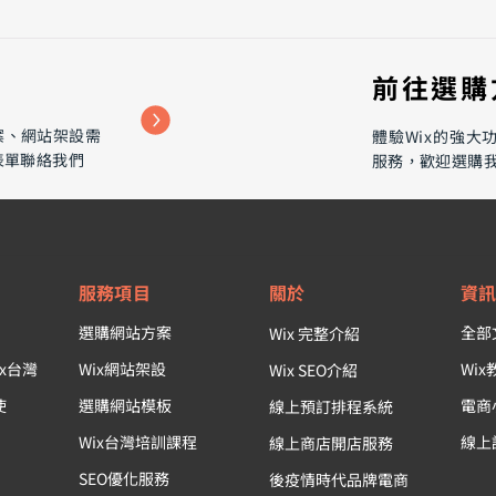
​前往選
案、網站架設需
​體驗Wix的強
表單聯絡我們
服務，歡迎選購
【2025最新】Google AI搜尋
富比士
來了，SEO是否還能活？這部
20
Google官方影片幫你解答
續至
服務項目
關於
資
選購網站方案
全部
Wix 完整介紹
x台灣
Wix網站架設
Wi
Wix SEO介紹
使
選購網站模板
電商
線上預訂排程系統
Wix台灣培訓課程
線上
線上商店開店服務
SEO優化服務
後疫情時代品牌電商