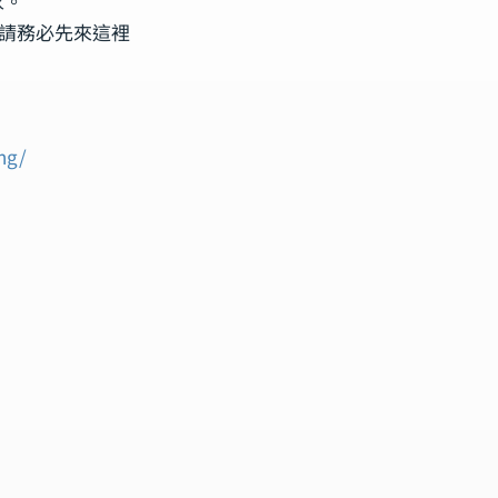
家。
前，請務必先來這裡
ng/