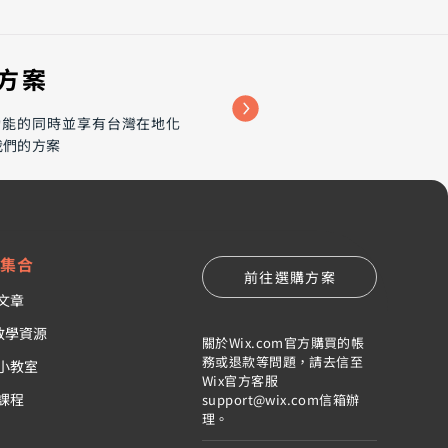
購方案
大功能的同時並享有台灣在地化
我們的方案
(Forbes)雜誌公佈
23年8個SEO最佳方法，延
2024年也同樣適用
訊集合
前往選購方案
文章
x教學資源
關於Wix.com官方購買的帳
務或退款等問題，請去信至
小教室
Wix官方客服
課程
support@wix.com
信箱辦
理。