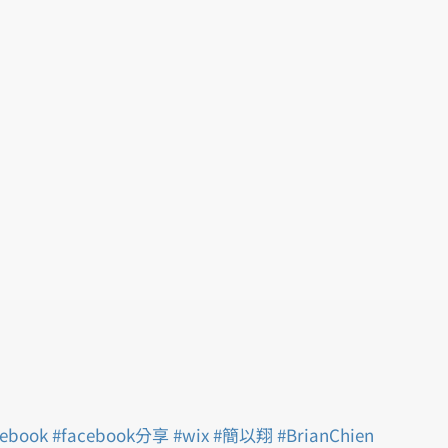
cebook
#facebook分享
#wix
#簡以翔
#BrianChien