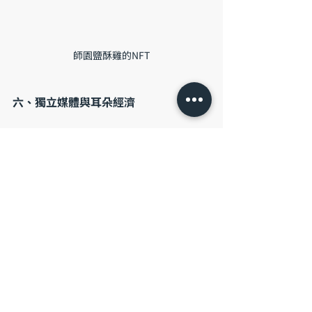
師園鹽酥雞的NFT
六、獨立媒體與耳朵經濟
疫情期間，我們看到了很多獨立媒體的崛起，
消費者對於需要付費線上課程和播客訂閱制的
機制接受度提高。而創作者不需透過中間的媒
體公司，可直接向讀者和聽眾收費及建構品
牌，也讓越來越多創作者投入製作的行列。
七、Hybrid模式開啟，線上線下我都要