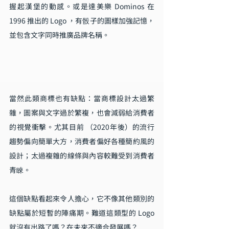
握起漢堡的動感。或是達美樂 Dominos 在 
1996 推出的 Logo ，有骰子的圖樣加強記憶，
並包含文字同時推廣品牌名稱。
當然此類商標也有缺點：當商標設計太過繁
雜，圖案與文字過於繁複，也會減弱給消費者
的視覺衝擊。尤其目前 （2020年後）的流行
趨勢偏向簡單大方，消費者偏好各種簡約風的
設計；太過複雜的線條與內容較難受到消費者
青睞。
這個缺點看起來令人擔心，它不像其他類別的
缺點屬於短暫的陣痛期。難道這類型的 Logo 
就沒有出路了嗎？在未來不適合發展嗎？