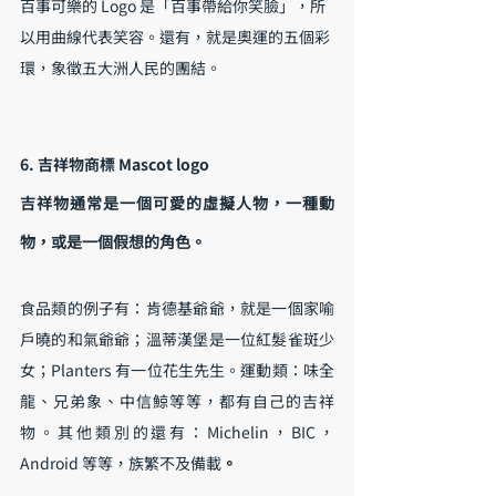
百事可樂的 Logo 是「百事帶給你笑臉」，所
以用曲線代表笑容。還有，就是奧運的五個彩
環，象徵五大洲人民的團結。
6. 吉祥物商標 Mascot logo
吉祥物通常是一個可愛的虛擬人物，一種動
物，或是一個假想的角色。
食品類的例子有：肯德基爺爺，就是一個家喻
戶曉的和氣爺爺；溫蒂漢堡是一位紅髮雀斑少
女；Planters 有一位花生先生。運動類：味全
龍、兄弟象、中信鯨等等，都有自己的吉祥
物。其他類別的還有：Michelin，BIC，
Android 等等，族繁不及備載
。