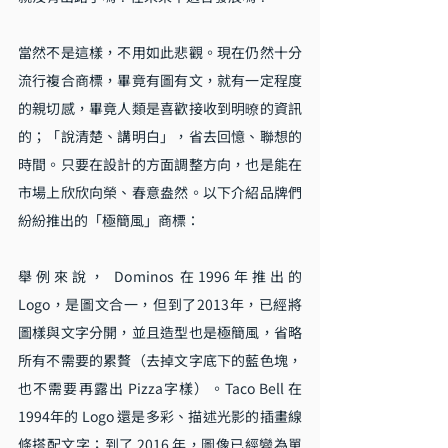
當然不是這樣，不用如此悲觀。現在仍然十分
流行複合商標，畢竟有圖有文，就有一定程度
的親切感，畢竟人類是喜歡接收到明暸的資訊
的；「說清楚、講明白」，省去回憶、聯想的
時間。只要在設計的方面調整方向，也是能在
市場上欣欣向榮、春意盎然。以下介紹品牌們
紛紛推出的「極簡風」商標：
舉例來說， Dominos 在1996年推出的 
Logo，是圖文合一，但到了2013年，已經將
圖樣與文字分開，並且造型也是極簡風，省略
所有不需要的累贅（去掉文字底下的藍色塊，
也不需要再露出 Pizza字樣）。Taco Bell 在
1994年的 Logo 還是多彩、描述光影的插畫線
條搭配文字；到了 2016 年，圖像已經變為單