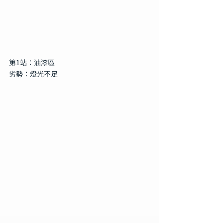
第1站：油漆區
劣勢：燈光不足