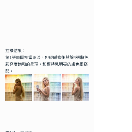
拍攝結果：
第1張原圖相當暗淡，但經編修後其餘4張將色
彩亮度飽和的呈現，和模特兒明亮的膚色很搭
配。