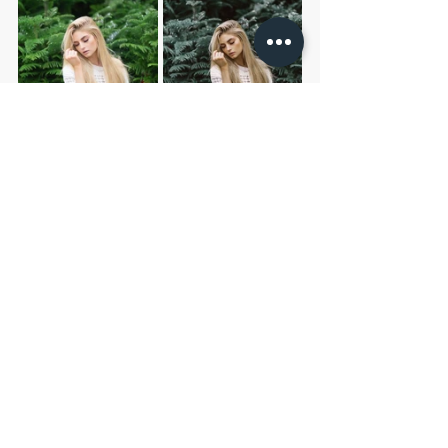
第5站：枕頭區
劣勢：背景色糸過多複雜，容易失焦