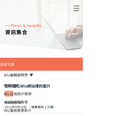
——
​
News & Insights
資訊集合
全部文章
Wix編輯器教學
所有文章
如何優化Wix網站裡的圖片
Wix台灣用戶教學
SEO
Wix編輯器教學
客服 WixTW
2022年4月19日
讀畢需時 1 分鐘
Wix電商教學影片