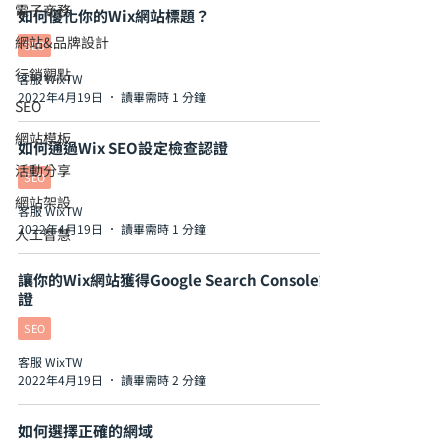
電子商務
如何優化你的Wix網站標題？
網站&品牌設計
SEO
行銷觀點
客服 WixTW
2022年4月19日
讀畢需時 1 分鐘
SEO
網站模板
如何通過Wix SEO設定檢查認證
活動分享
SEO
網站架設
客服 WixTW
2022年4月19日
讀畢需時 1 分鐘
人工智慧
讓你的Wix網站獲得Google Search Console認
證
SEO
客服 WixTW
2022年4月19日
讀畢需時 2 分鐘
如何選擇正確的網域