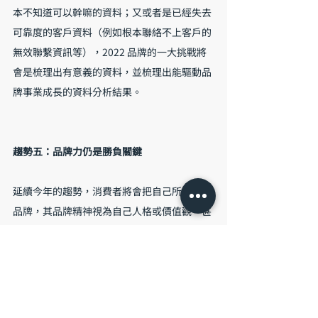
本不知道可以幹嘛的資料；又或者是已經失去
可靠度的客戶資料（例如根本聯絡不上客戶的
無效聯繫資訊等），2022 品牌的一大挑戰將
會是梳理出有意義的資料，並梳理出能驅動品
牌事業成長的資料分析結果。
趨勢五：品牌力仍是勝負關鍵
延續今年的趨勢，消費者將會把自己所選擇的
品牌，其品牌精神視為自己人格或價值觀、甚
至是夢想的延伸，此狀況在 Z 世代上尤其顯
著。品牌在開展行銷計畫時，不能只是宣揚規
格和價值，更應該從價值面著手，讓消費者認
為選用你的品牌，是對自我形象的提升。同時
結合前述的「透明可靠」，打造無堅不摧的品