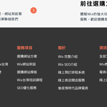
​前往選
案、網站架設需
​體驗Wix的強
表單聯絡我們
服務，歡迎選購
從「反影響力」
（Deinfluencing）看網紅行
銷
服務項目
關於
資
選購網站方案
全部
Wix 完整介紹
x台灣
Wix網站架設
Wi
Wix SEO介紹
使
選購網站模板
電商
線上預訂排程系統
Wix台灣培訓課程
線上
線上商店開店服務
SEO優化服務
後疫情時代品牌電商