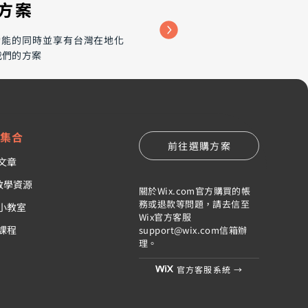
購方案
大功能的同時並享有台灣在地化
我們的方案
訊集合
前往選購方案
文章
x教學資源
關於Wix.com官方購買的帳
務或退款等問題，請去信至
小教室
Wix官方客服
課程
support@wix.com
信箱辦
理。
官方客服系統 →