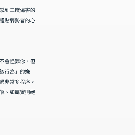
感到二度傷害的
體貼弱勢者的心
不會怪罪你，但
該行為」的嫌
過非常多程序。
解、如屬實則絕