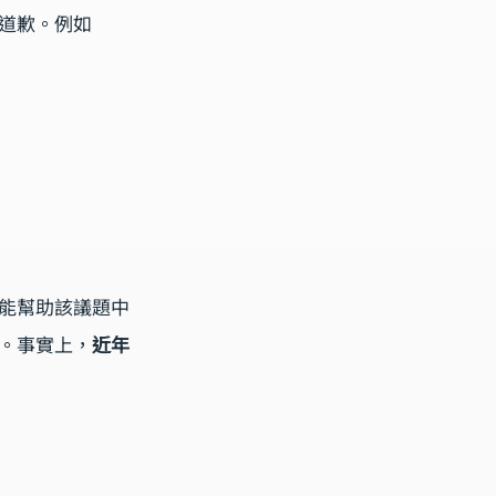
道歉。例如 
能幫助該議題中
。事實上，
近年