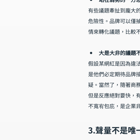
有些議題牽扯到龐大
危險性。品牌可以僅
情來轉化議題，比較
大是大非的議題
假設某網紅是因為違
是他們必定期待品牌
疑。當然了，隨著商
但是反應絕對要快，
不寬宥包庇，是企業
3.聲量不是