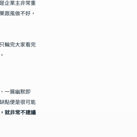
是企業主非常重
果跟風做不好，
只輪完大家看完
。
、一展幽默即
缺點便是很可能
，就非常不建議