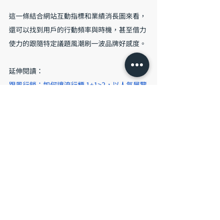
這一條結合網站互動指標和業績消長圖來看，
還可以找到用戶的行動頻率與時機，甚至借力
使力的跟隨特定議題風潮刷一波品牌好感度。
延伸閱讀：
跟風行銷：如何讓流行梗 1+1>2，以人氣展覽
為例
結語
本篇文章介紹的3點，是我認為行銷人日常必
須關注的基礎指標，能夠幫助行銷人繪出品牌
與消費者之間的互動輪廓。如果你發現有哪些