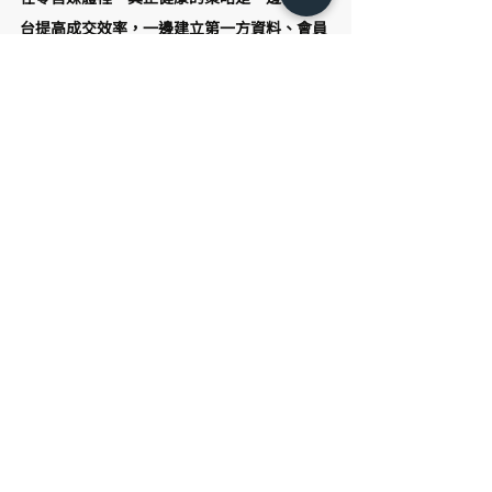
台提高成交效率，一邊建立第一方資料、會員
關係、內容資產與品牌世界觀。
給品牌的提醒
行銷的重點正在從「我如何讓更多人看到
我」，變成「我如何在新的決策系統裡被正確
理解」。這些新的決策系統，包含 AI 搜尋、
AI 對話、AI 購物助理、創作者內容、零售媒體
與平台演算法。
它們都在替消費者過濾選項，更可說消費者看
待世界的方式從此被「系統」改變，購買旅程
裡的權力正在轉移。過去消費者親自走過每一
個比較流程。現在平台替他排序，AI 替他摘